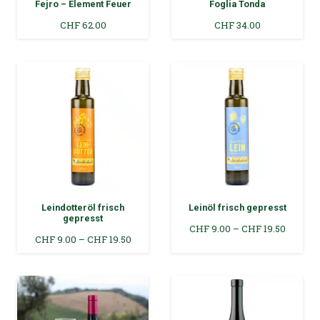
Fejro – Element Feuer
Foglia Tonda
CHF
62.00
CHF
34.00
Leindotteröl frisch
Leinöl frisch gepresst
gepresst
Preissp
CHF
9.00
–
CHF
19.50
Preisspanne:
CHF
9.00
–
CHF
19.50
CHF 9.
CHF 9.00
bis
bis
CHF 19.
CHF 19.50