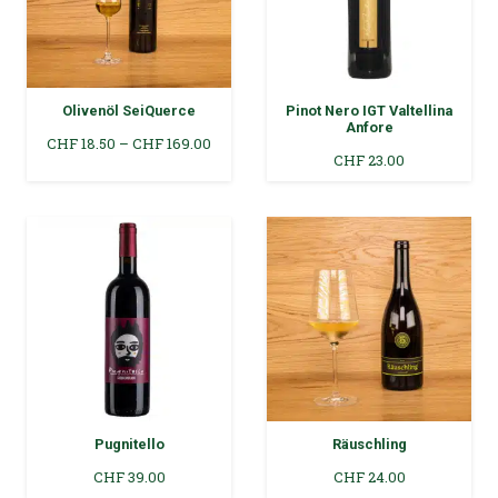
Olivenöl SeiQuerce
Pinot Nero IGT Valtellina
Anfore
Preisspanne:
CHF
18.50
–
CHF
169.00
CHF
23.00
CHF 18.50
bis
CHF 169.00
Pugnitello
Räuschling
CHF
39.00
CHF
24.00