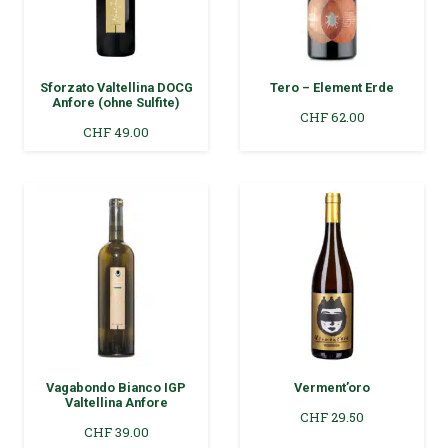
Sforzato Valtellina DOCG
Tero – Element Erde
Anfore (ohne Sulfite)
CHF
62.00
CHF
49.00
Vagabondo Bianco IGP
Verment’oro
Valtellina Anfore
CHF
29.50
CHF
39.00