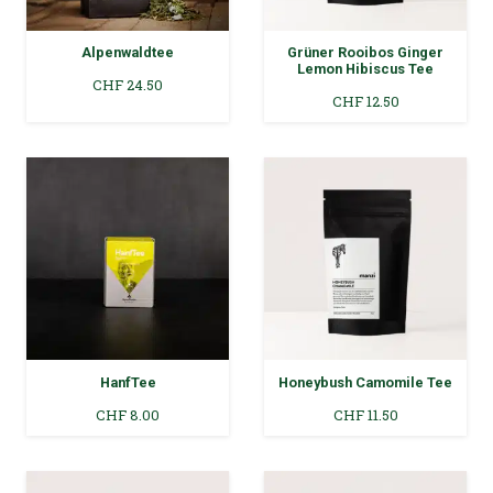
Alpenwaldtee
Grüner Rooibos Ginger
Lemon Hibiscus Tee
CHF
24.50
CHF
12.50
HanfTee
Honeybush Camomile Tee
CHF
8.00
CHF
11.50