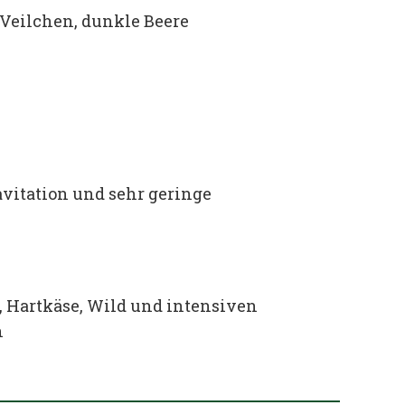
t Veilchen, dunkle Beere
avitation und sehr geringe
 Hartkäse, Wild und intensiven
n