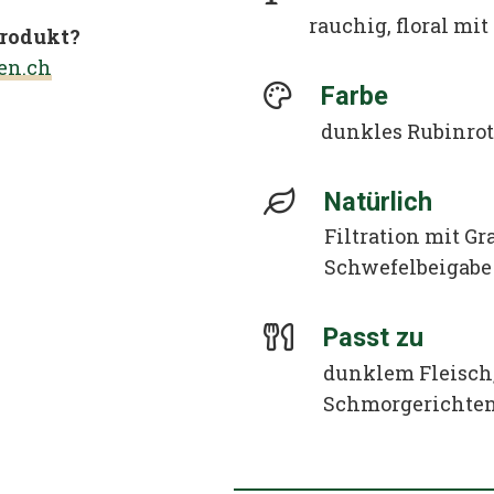
rauchig, floral mi
Produkt?
en.ch
Farbe
dunkles Rubinrot
Natürlich
Filtration mit Gr
Schwefelbeigabe
Passt zu
dunklem Fleisch,
Schmorgerichte