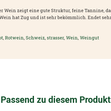
er Wein zeigt eine gute Struktur, feine Tannine, d
r Wein hat Zug und ist sehr bekömmlich. Endet seh
ot
,
Rotwein
,
Schweiz
,
strasser
,
Wein
,
Weingut
Passend zu diesem Produkt