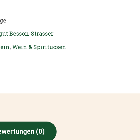
age
ut Besson-Strasser
ein
,
Wein & Spirituosen
ewertungen (0)