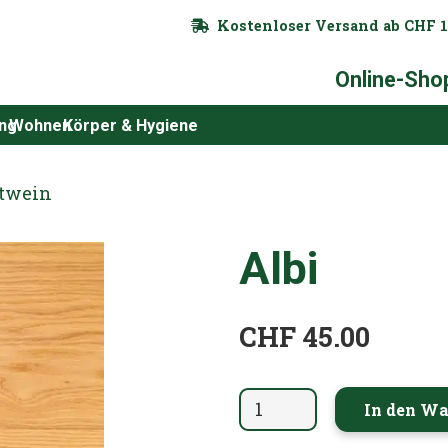
Kostenloser Versand ab CHF 1
Online-Sho
ung
Wohnen
Körper & Hygiene
twein
Albi
CHF
45.00
Albi
In den Wa
Menge