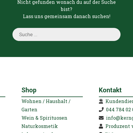
Nicht gefunden wonach du auf der Suche
bist?
Lass uns gemeinsam danach suchen!
Products
search
Shop
Kontakt
Wohnen / Haushalt /
Kundendie
Garten
044 784 02 
Wein & Spirituosen
info@kern
Naturkosmetik
Produzent 