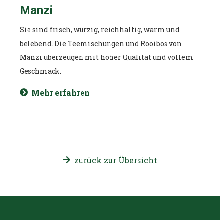
Manzi
In de
Leiba
Sie sind frisch, würzig, reichhaltig, warm und
Handa
belebend. Die Teemischungen und Rooibos von
alter
Manzi überzeugen mit hoher Qualität und vollem
Gesch
Geschmack.
Zwis
Gesch
Mehr erfahren
M
zurück zur Übersicht