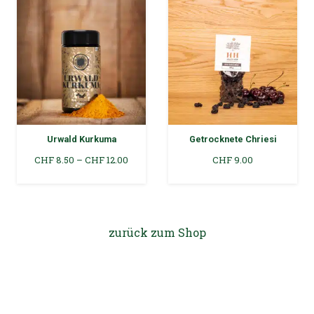
Getrocknete Chriesi
Brooks Mangoschnitze
isspanne:
CHF
9.00
CHF
26.00
 8.50
 12.00
zurück zum Shop