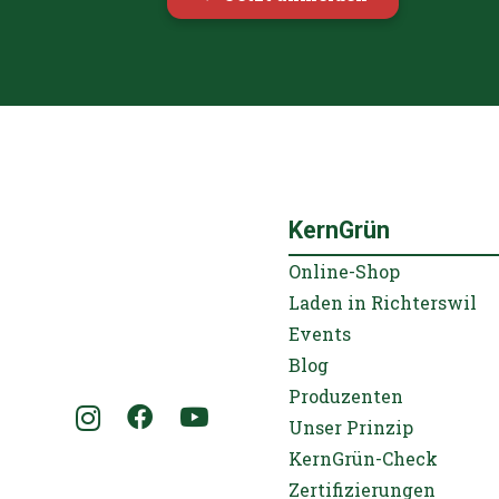
Du willst nichts verpassen und profitieren?
Erhalte CHF 10.00 auf deinen ersten Einkauf!
Jetzt anmelden
KernGrün
Online-Shop
Laden in Richterswil
Events
Blog