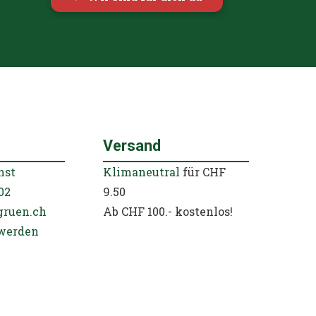
Du hast eine Frage oder ein Feedback?
Schau bei unserem Kundenportal vorbei!
Wir sind für dich da
Versand
nst
Klimaneutral
für CHF
02
9.50
gruen.ch
Ab CHF 100.- kostenlos!
werden