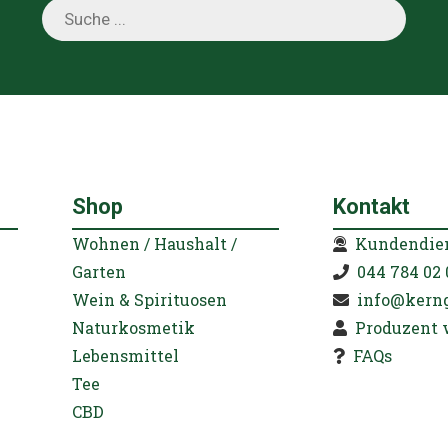
Nicht gefunden wonach du auf der Suche
bist?
Lass uns gemeinsam danach suchen!
Products
search
Shop
Kontakt
Wohnen / Haushalt /
Kundendie
Garten
044 784 02 
Wein & Spirituosen
info@kern
Naturkosmetik
Produzent 