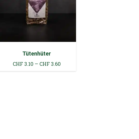
Tütenhüter
Preisspanne:
CHF
3.10
–
CHF
3.60
CHF 3.10
bis
CHF 3.60