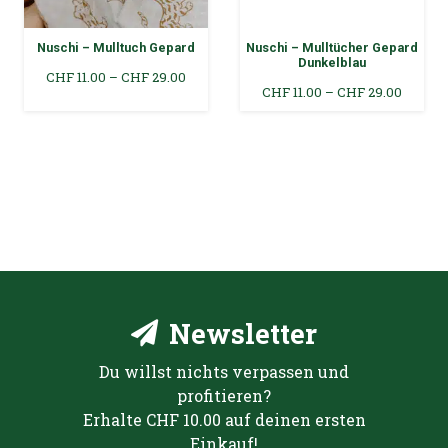
Nuschi – Mulltuch Gepard
Nuschi – Mulltücher Gepard
Dunkelblau
Preisspanne:
CHF
11.00
–
CHF
29.00
Preiss
CHF
11.00
–
CHF
29.00
CHF 11.00
CHF 11.
bis
bis
CHF 29.00
CHF 29
Newsletter
Du willst nichts verpassen und
profitieren?
Erhalte CHF 10.00 auf deinen ersten
Einkauf!