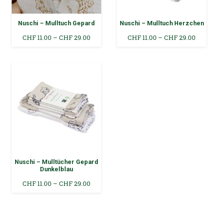
Nuschi – Mulltuch Gepard
Nuschi – Mulltuch Herzchen
Preisspanne:
Preiss
CHF
11.00
–
CHF
29.00
CHF
11.00
–
CHF
29.00
CHF 11.00
CHF 11.
bis
bis
CHF 29.00
CHF 29
Nuschi – Mulltücher Gepard
Dunkelblau
Preisspanne:
CHF
11.00
–
CHF
29.00
CHF 11.00
bis